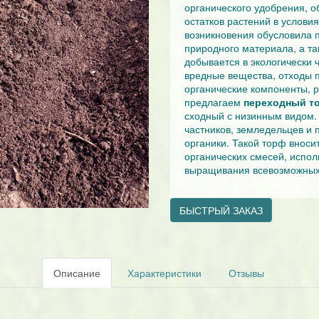
органического удобрения, о
остатков растений в услови
возникновения обусловила п
природного материала, а т
добывается в экологически 
вредные вещества, отходы п
органические компоненты, 
предлагаем
переходный т
сходный с низинным видом.
частников, земледельцев и
органики. Такой торф вносит
органических смесей, испол
выращивания всевозможных 
БЫСТРЫЙ ЗАКАЗ
Описание
Характеристики
Отзывы