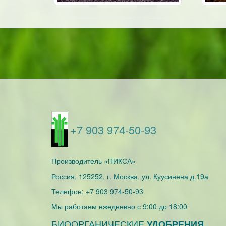
+7 903 974-50-93
Производитель
«ПИКСА»
Россия, 125252, г. Москва, ул. Куусинена д.19а
Телефон:
+7 903 974-50-93
Мы работаем
ежедневно с 9:00 до 18:00
БИООРГАНИЧЕСКИЕ
УДОБРЕНИЯ