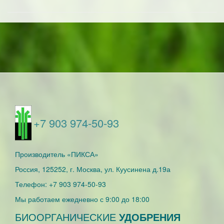
+7 903 974-50-93
Производитель
«ПИКСА»
Россия, 125252, г. Москва, ул. Куусинена д.19а
Телефон:
+7 903 974-50-93
Мы работаем
ежедневно с 9:00 до 18:00
БИООРГАНИЧЕСКИЕ
УДОБРЕНИЯ