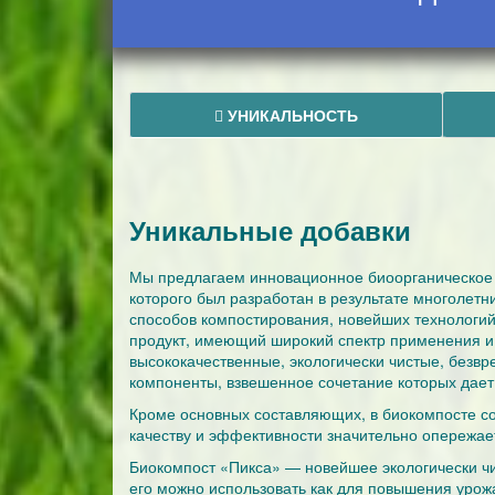
УНИКАЛЬНОСТЬ
Уникальные добавки
Мы предлагаем инновационное биоорганическое 
которого был разработан в результате многолет
способов компостирования, новейших технологий
продукт, имеющий широкий спектр применения и
высококачественные, экологически чистые, безв
компоненты, взвешенное сочетание которых дает
Кроме основных составляющих, в биокомпосте со
качеству и эффективности значительно опережае
Биокомпост «Пикса» — новейшее экологически чис
его можно использовать как для повышения урожа