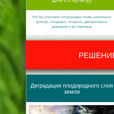
Что бы улучшить плодородие почвы различных
культур, плодовых, ягодных, декоративных
деревьев и кустарников
РЕШЕНИЕ
Деградация плодородного слоя
земли