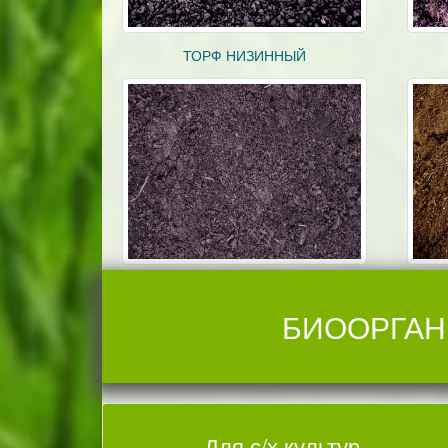
ТОРФ НИЗИННЫЙ
БИООРГАН
Для с/х культур