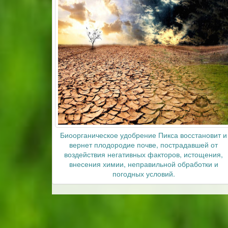
Биоорганическое удобрение Пикса восстановит и
вернет плодородие почве, пострадавшей от
воздействия негативных факторов, истощения,
внесения химии, неправильной обработки и
погодных условий.