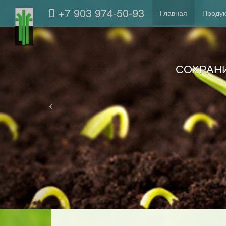
+7 903 974-50-93
Главная
Проду
БО
СОХРАН