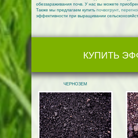
обеззараживания почв. У нас вы можете приобре
Также мы предлагаем купить
почвогрунт
,
перегно
эффективности при выращивании сельскохозяйств
КУПИТЬ ЭФ
ЧЕРНОЗЕМ